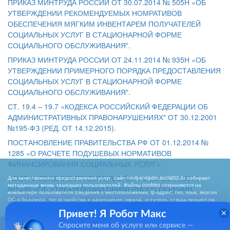
ПРИКАЗ МИНТРУДА РОССИИ ОТ 30.07.2014 № 505Н «ОБ
УТВЕРЖДЕНИИ РЕКОМЕНДУЕМЫХ НОМРАТИВОВ
ОБЕСПЕЧЕНИЯ МЯГКИМ ИНВЕНТАРЕМ ПОЛУЧАТЕЛЕЙ
СОЦИАЛЬНЫХ УСЛУГ В СТАЦИОНАРНОЙ ФОРМЕ
СОЦИАЛЬНОГО ОБСЛУЖИВАНИЯ".
ПРИКАЗ МИНТРУДА РОССИИ ОТ 24.11.2014 № 935Н «ОБ
УТВЕРЖДЕНИИ ПРИМЕРНОГО ПОРЯДКА ПРЕДОСТАВЛЕНИЯ
СОЦИАЛЬНЫХ УСЛУГ В СТАЦИОНАРНОЙ ФОРМЕ
СОЦИАЛЬНОГО ОБСЛУЖИВАНИЯ".
СТ. 19.4 – 19.7 «КОДЕКСА РОССИЙСКИЙ ФЕДЕРАЦИИ ОБ
АДМИНИСТРАТИВНЫХ ПРАВОНАРУШЕНИЯХ" ОТ 30.12.2001
№195-ФЗ (РЕД. ОТ 14.12.2015).
ПОСТАНОВЛЕНИЕ ПРАВИТЕЛЬСТВА РФ ОТ 01.12.2014 №
1285 «О РАСЧЕТЕ ПОДУШЕВЫХ НОРМАТИВОВ
ФИНАНСИРОВАНИЯ СОЦИАЛЬНЫХ УСЛУГ».
ПОСТАНОВЛЕНИЕ ПРАВИТЕЛЬСТВА РФ ОТ 24.11.2014
Для качественного предоставления услуг, сайт novlyankadm.social33.ru собирает
метаданные вновь зашедших пользователей. Файлы cookies сохраняются на
№1236 «ОБ УТВЕРЖДЕНИИ ПРИМЕРНОГО ПЕРЕЧНЯ
компьютере пользователя (сведения о местоположении; ip-адрес; тип, язык, версия
СОЦИАЛЬНЫХ УСЛУГ ПО ВИДАМ СОЦИАЛЬНЫХ УСЛУГ».
ОС и браузера; тип устройства и разрешение экрана; источник, откуда пришел на
сайт пользователь; какие страницы открывает). Собранная информация
Привет! Я Робот Макс
используется для обработки статистических данных использования сайта
посредством интернет-сервисов LiveInternet, Яндекс.Метрика, Hotlog). Нажимая
Спросите меня об услуге или сервисе —
кнопку «СОГЛАСЕН», Вы подтверждаете то, что Вы проинформированы о сборе