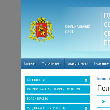
Г
С
ОФИЦИАЛЬНЫЙ
САЙТ
О
П
Главная
Фотогалерея
Видеогалерея
Полезные 
Главная
НОВОСТИ
Пол
ФИНАНСОВАЯ ГРАМОТНОСТЬ НАСЕЛЕНИЯ
ВОЛОНТЕРСТВО
ДОКУМЕНТЫ УЧРЕЖДЕНИЯ