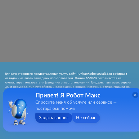
Для качественного предоставления услуг, сайт novlyankadm.social33.ru собирает
метаданные вновь зашедших пользователей. Файлы cookies сохраняются на
компьютере пользователя (сведения о местоположении; ip-адрес; тип, язык, версия
ОС и браузера; тип устройства и разрешение экрана; источник, откуда пришел на
сайт пользователь; какие страницы открывает). Собранная информация
Привет! Я Робот Макс
используется для обработки статистических данных использования сайта
посредством интернет-сервисов LiveInternet, Яндекс.Метрика, Hotlog). Нажимая
Спросите меня об услуге или сервисе —
кнопку «СОГЛАСЕН», Вы подтверждаете то, что Вы проинформированы о сборе
метаданных на нашем сайте. Если вы не хотите, чтобы эти данные
постараюсь помочь
обрабатывались, то должны покинуть сайт. Отключить cookies можно в настройках
браузера
Задать вопрос
Не сейчас
Согласен